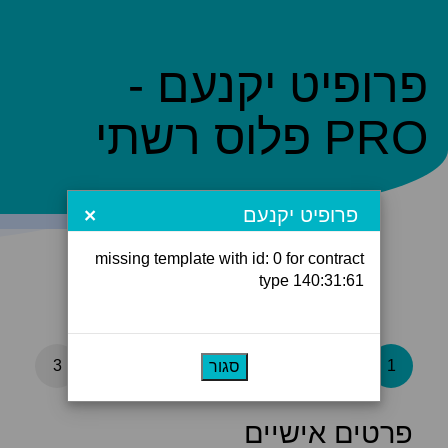
פרופיט יקנעם -
PRO פלוס רשתי
פרופיט יקנעם
×
missing template with id: 0 for contract
type 140:31:61
3
2
1
סגור
פרטים אישיים