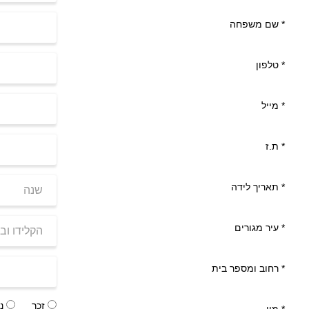
*
שם משפחה
*
טלפון
*
מייל
*
ת.ז
*
תאריך לידה
*
עיר מגורים
*
רחוב ומספר בית
זכר
נק