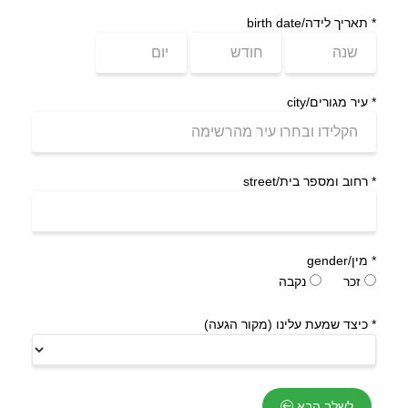
*
תאריך לידה/birth date
*
עיר מגורים/city
*
רחוב ומספר בית/street
*
מין/gender
זכר
נקבה
*
כיצד שמעת עלינו (מקור הגעה)
לשלב הבא