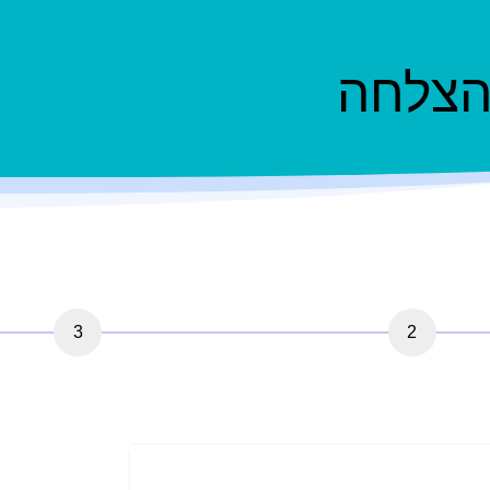
 הצלחה
3
2