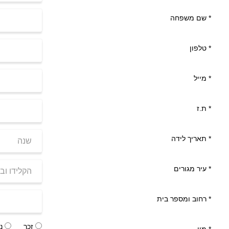
*
שם משפחה
*
טלפון
*
מייל
*
ת.ז
*
תאריך לידה
*
עיר מגורים
*
רחוב ומספר בית
זכר
נק