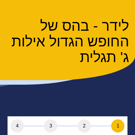
לידר - בהס של
החופש הגדול אילות
ג' תגלית
4
3
2
1