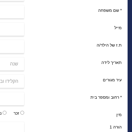
*
שם משפחה
מייל
ת.ז של הילד/ה
תאריך לידה
עיר מגורים
*
רחוב ומספר בית
זכר
נק
מין
הורה 1