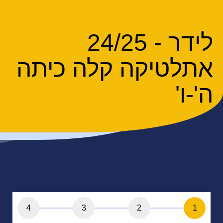
לידר - 24/25
אתלטיקה קלה כיתה
ה'-ו'
4
3
2
1