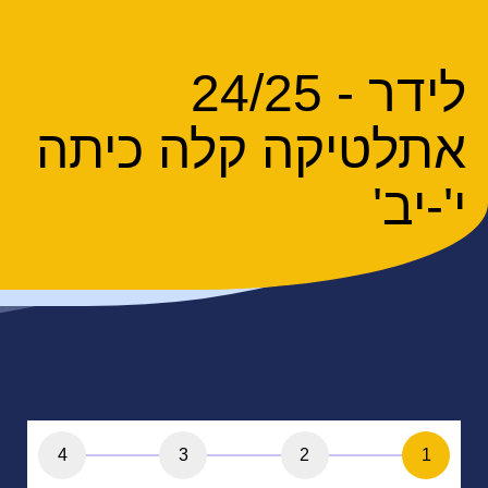
לידר - 24/25
אתלטיקה קלה כיתה
י'-יב'
4
3
2
1