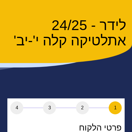
לידר - 24/25
אתלטיקה קלה י'-יב'
4
3
2
1
פרטי הלקוח