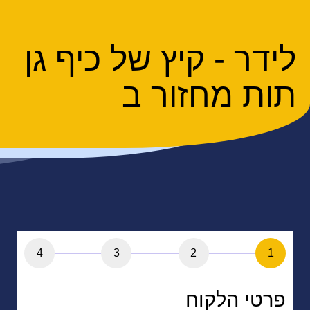
לידר - קיץ של כיף גן
תות מחזור ב
4
3
2
1
פרטי הלקוח