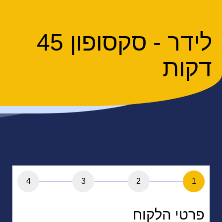
לידר - סקסופון 45
דקות
4
3
2
1
פרטי הלקוח