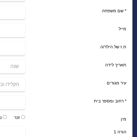
*
שם משפחה
מייל
ת.ז של הילד/ה
תאריך לידה
עיר מגורים
*
רחוב ומספר בית
זכר
נק
מין
הורה 1