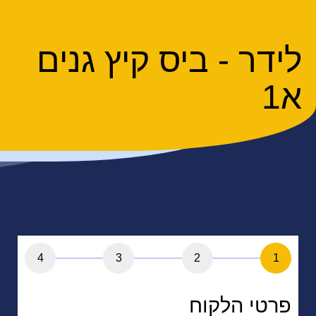
לידר - ביס קיץ גנים
א1
4
3
2
1
פרטי הלקוח