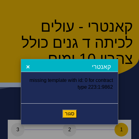
קאנטרי - עולים
לכיתה ד גנים כולל
צהרון 10 ימים
קאנטרי
×
missing template with id: 0 for contract
type 223:1:9862
סגור
3
2
1