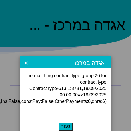
אגדה במרכז - ...
×
אגדה במרכז
no matching contract type group 26 for
contract type
ContractType{613:1:8781,18/09/2025
00:00:00=>18/09/2025
e,ins:False,constPay:False,OtherPayments:0,qnre:6}
סגור