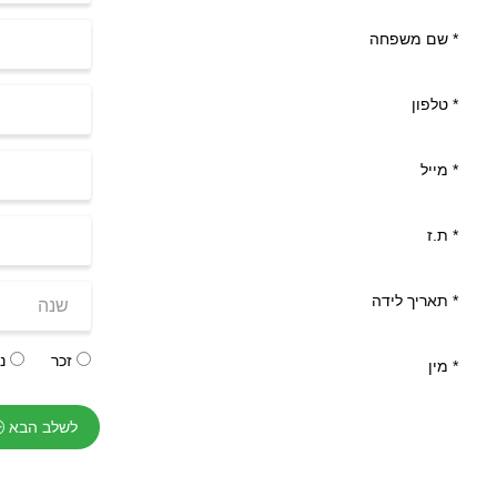
*
שם משפחה
*
טלפון
*
מייל
*
ת.ז
*
תאריך לידה
זכר
נק
*
מין
לשלב הבא