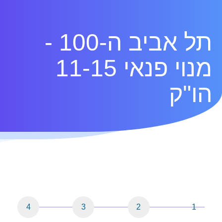
תל אביב ה-100 -
מנוי פנאי 11-15
הו"ק
4
3
2
1